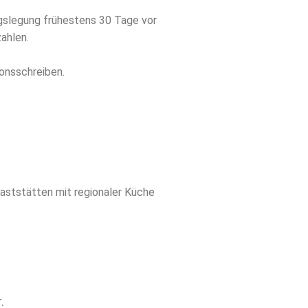
gslegung frühestens 30 Tage vor
zahlen.
ionsschreiben.
aststätten mit regionaler Küche
.