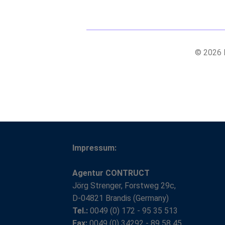
© 2026 B
Impressum:
Agentur CONTRUCT
Jörg Strenger, Forstweg 29c,
D-04821 Brandis (Germany)
Tel.:
0049 (0) 172 - 95 35 513
Fax:
0049 (0) 34292 - 89 58 45