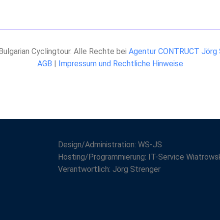
ulgarian Cyclingtour. Alle Rechte bei
Agentur CONTRUCT Jörg 
AGB
|
Impressum und Rechtliche Hinweise
Design/Administration: WS-JS
Hosting/Programmierung: IT-Service Wiatrows
Verantwortlich: Jörg Strenger